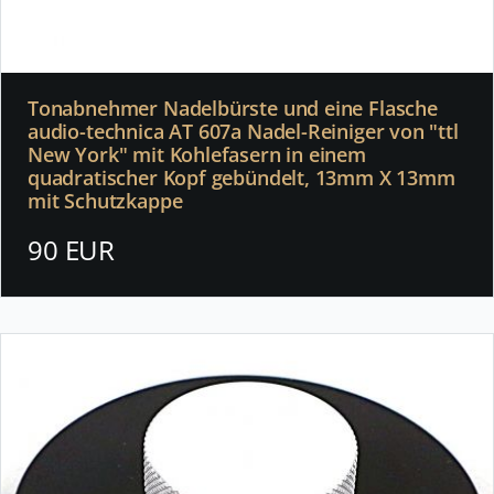
Tonabnehmer Nadelbürste und eine Flasche
audio-technica AT 607a Nadel-Reiniger von "ttl
New York" mit Kohlefasern in einem
quadratischer Kopf gebündelt, 13mm X 13mm
mit Schutzkappe
90 EUR