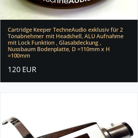
Cartridge Keeper TechneAudio exklusiv für 2
Tonabnehmer mit Headshell, ALU Aufnahme
mit Lock Funktion , Glasabdeckung ,
Nussbaum Bodenplatte, D =110mm x H
=100mm
120 EUR