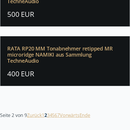
TechneAudio
500 EUR
RATA RP20 MM Tonabnehmer retipped MR
microridge NAMIKI aus Sammlung
TechneAudio
400 EUR
Seite 2 von 9
Zurück
1
2
3
4
5
6
7
Vorwärts
Ende