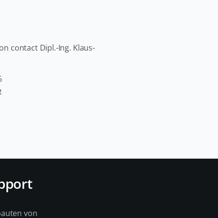
on contact Dipl.-Ing. Klaus-
6
e
pport
bauten von