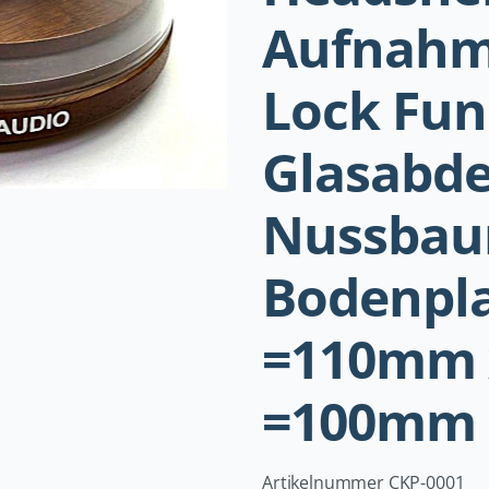
Aufnahm
Lock Fun
Glasabde
Nussba
Bodenpla
=110mm 
=100mm
Artikelnummer CKP-0001