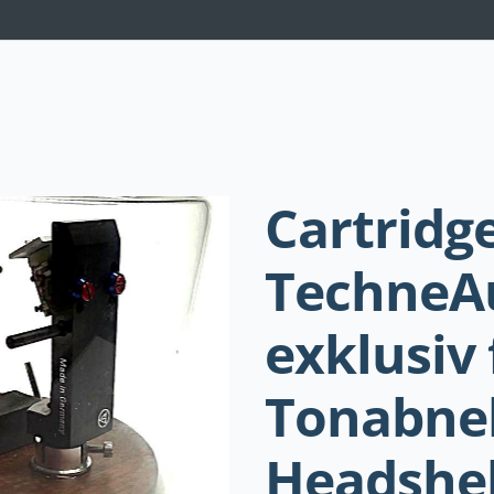
Navigation
überspringen
Cartridg
TechneA
exklusiv 
Tonabne
Headshel