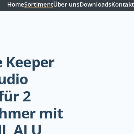
Home
Sortiment
Über uns
Downloads
Kontakt
e Keeper
udio
für 2
hmer mit
l, ALU