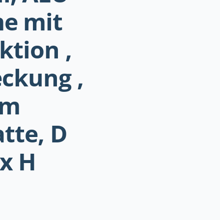
e mit
ktion ,
ckung ,
um
tte, D
x H