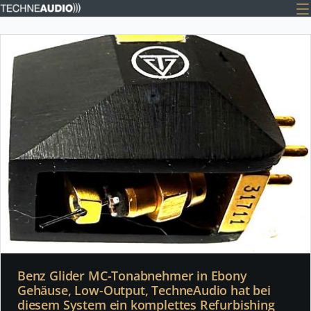
Benz Glider MC-Tonabnehmer in Ebony
Gehäuse, Low-Output, TechneAudio hat bei
diesem System ein komplettes Refurbishing