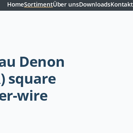
Home
Sortiment
Über uns
Downloads
Kontakt
au Denon
R) square
er-wire