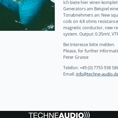
Ich biete hier einen kompl
Generators am Beispiel ein
Tonabnehmers an: New squa
coils on 4.8 ohms resistanc
magnetic conductor, new r
system. Output: 0.35mV, VTF
Bei Interesse bitte melden.
Please, for further informati
Peter Grasse
Telefon: +49 (0) 7755 938 58
Email:
info@techne-audio.d