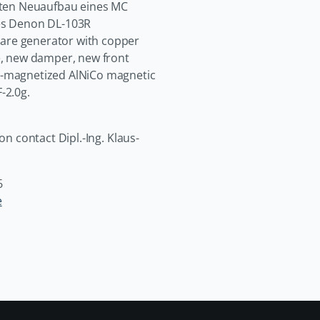
etten Neuaufbau eines MC
es Denon DL-103R
re generator with copper
e, new damper, new front
e-magnetized AlNiCo magnetic
-2.0g.
on contact Dipl.-Ing. Klaus-
6
e