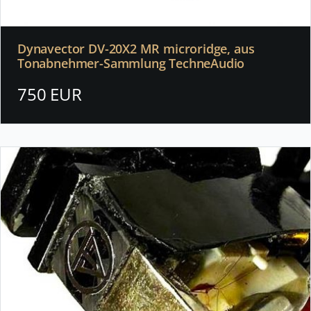
Dynavector DV-20X2 MR microridge, aus
Tonabnehmer-Sammlung TechneAudio
750 EUR