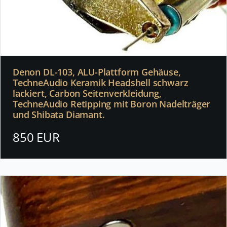
Denon DL-103, ALU-Plattform Gehäuse,
TechneAudio Keramik Headshell schwarz
lackiert, Carbon Seitenverkleidung,
TechneAudio Retipping mit Boron Nadelträger
und Shibata Diamant.
850 EUR