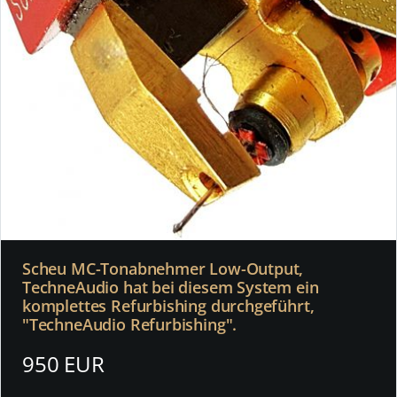
Scheu MC-Tonabnehmer Low-Output,
TechneAudio hat bei diesem System ein
komplettes Refurbishing durchgeführt,
"TechneAudio Refurbishing".
950 EUR