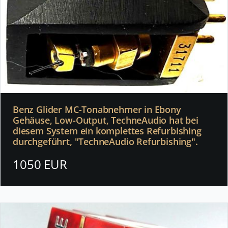
Benz Glider MC-Tonabnehmer in Ebony
Gehäuse, Low-Output, TechneAudio hat bei
diesem System ein komplettes Refurbishing
durchgeführt, "TechneAudio Refurbishing".
1050 EUR