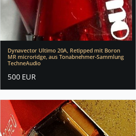
Dynavector Ultimo 20A, Retipped mit Boron
MR microridge, aus Tonabnehmer-Sammlung
TechneAudio
500 EUR