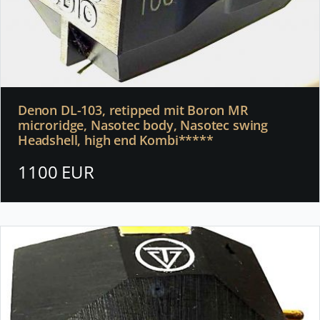
Denon DL-103, retipped mit Boron MR
microridge, Nasotec body, Nasotec swing
Headshell, high end Kombi*****
1100 EUR