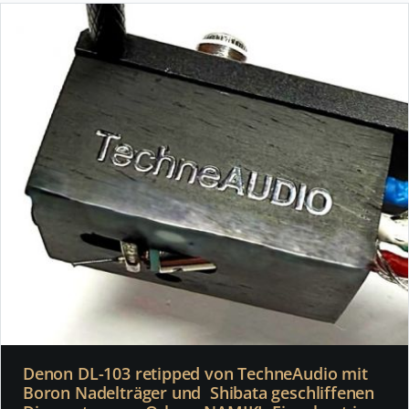
Denon DL-103 retipped von TechneAudio mit
Boron Nadelträger und Shibata geschliffenen