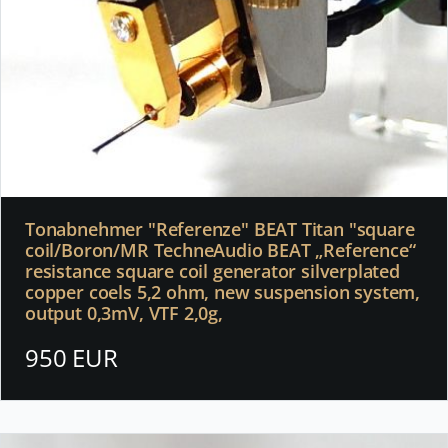
Tonabnehmer "Referenze" BEAT Titan "square
coil/Boron/MR TechneAudio BEAT „Reference“
resistance square coil generator silverplated
copper coels 5,2 ohm, new suspension system,
output 0,3mV, VTF 2,0g,
950 EUR