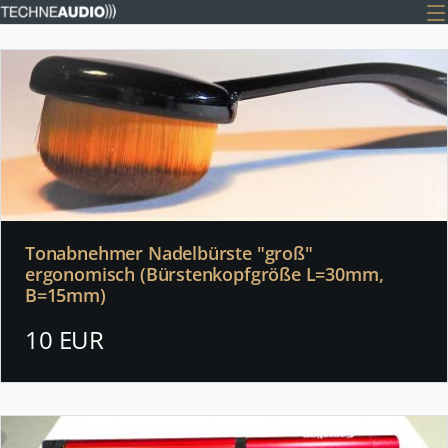
Tonabnehmer Nadelbürste "groß"
ergonomisch (Bürstenkopfgröße L=30mm,
B=15mm)
10 EUR