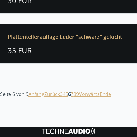
30 EUR
Plattentellerauflage Leder "schwarz" gelocht
35 EUR
Seite 6 von 9
Anfang
Zurück
3
4
5
6
7
8
9
Vorwärts
Ende