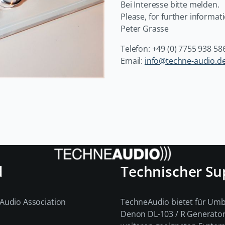
Bei Interesse bitte melden.
Please, for further informati
Peter Grasse
Telefon: +49 (0) 7755 938 58
Email:
info@techne-audio.d
d
Technischer Su
Audio Association
TechneAudio bietet für Um
Denon DL-103 / R Generato