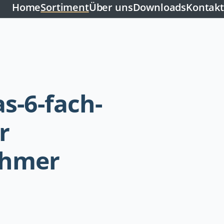
Home
Sortiment
Über uns
Downloads
Kontakt
as-6-fach-
r
ehmer