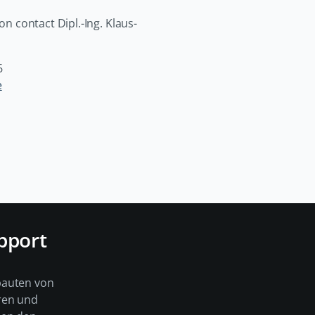
on contact Dipl.-Ing. Klaus-
6
e
pport
bauten von
ren und