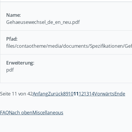
Gehaeusewechsel_de_en_neu.pdf
files/contaotheme/media/documents/Spezifikationen/G
pdf
Seite 11 von 42
Anfang
Zurück
8
9
10
11
12
13
14
Vorwärts
Ende
FAQ
Nach oben
Miscellaneous