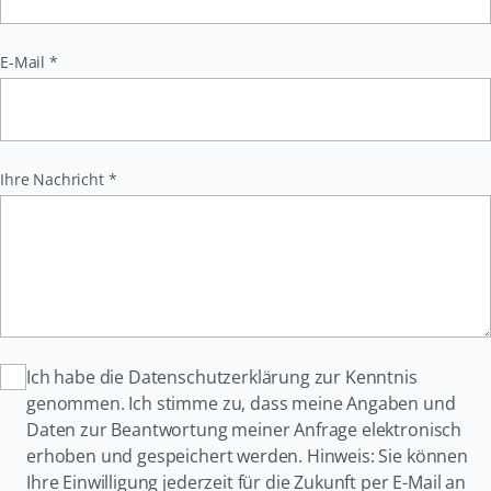
Pflichtfeld
E-Mail
*
Pflichtfeld
Ihre Nachricht
*
Ich habe die Datenschutzerklärung zur Kenntnis
genommen. Ich stimme zu, dass meine Angaben und
Daten zur Beantwortung meiner Anfrage elektronisch
erhoben und gespeichert werden. Hinweis: Sie können
Ihre Einwilligung jederzeit für die Zukunft per E-Mail an