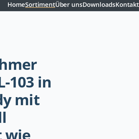
Home
Sortiment
Über uns
Downloads
Kontakt
ehmer
-103 in
dy mit
l
 wie