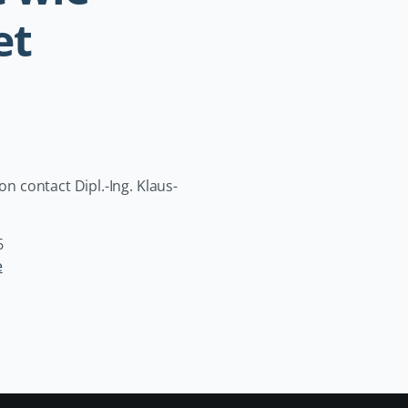
et
on contact Dipl.-Ing. Klaus-
6
e