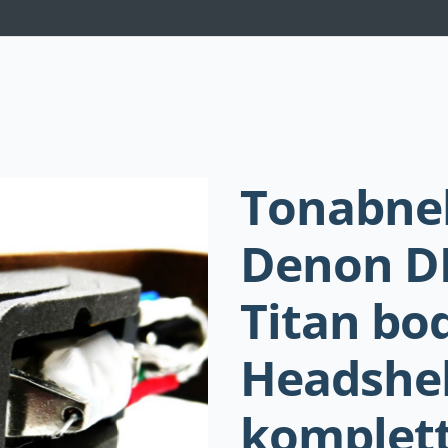
Navigation
überspringen
Tonabn
Denon DL
Titan bo
Headshel
komplett