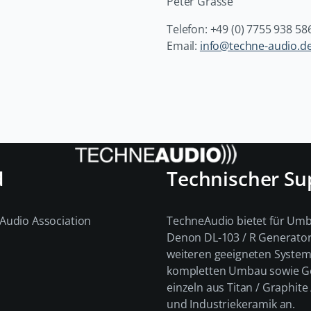
Peter Grasse
Telefon: +49 (0) 7755 938 58
Email:
info@techne-audio.d
d
Technischer Su
Audio Association
TechneAudio bietet für Um
Denon DL-103 / R Generato
weiteren geeigneten Syste
kompletten Umbau sowie 
einzeln aus Titan / Graphit
und Industriekeramik an.