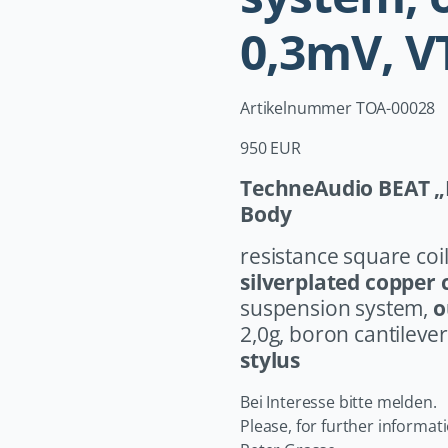
0,3mV, VT
Artikelnummer TOA-00028
950 EUR
TechneAudio BEAT „
Body
resistance square coi
silverplated copper 
suspension system,
o
2,0g, boron cantileve
stylus
Bei Interesse bitte melden.
Please, for further informati