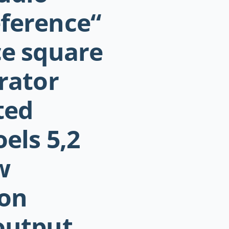
ference“
ce square
rator
ted
els 5,2
w
ion
output