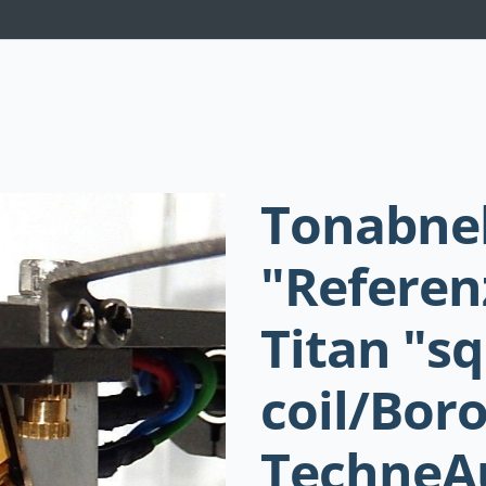
Navigation
überspringen
Tonabn
"Referen
Titan "s
coil/Bor
TechneA