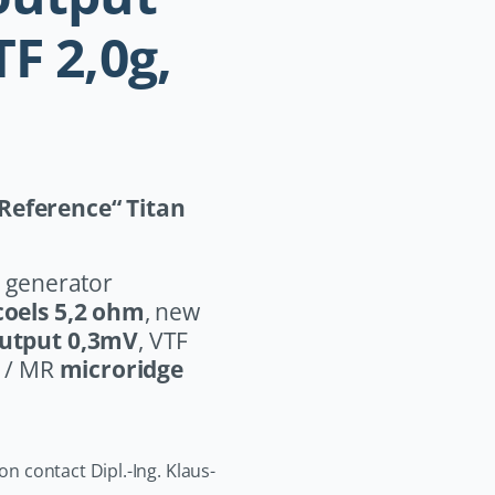
F 2,0g,
Reference“ Titan
l generator
coels 5,2 ohm
, new
utput 0,3mV
, VTF
r / MR
microridge
on contact Dipl.-Ing. Klaus-