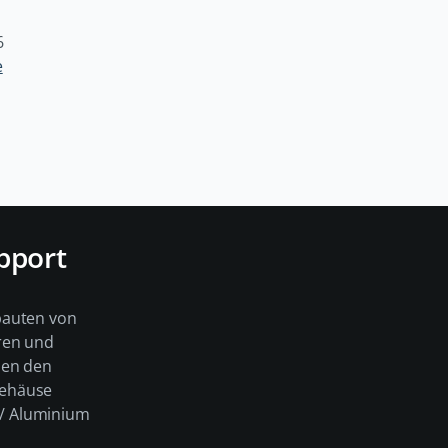
6
e
pport
bauten von
ren und
men den
Gehäuse
e / Aluminium