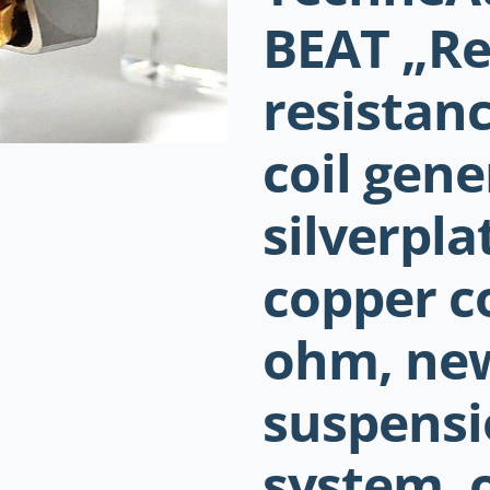
BEAT „Re
resistan
coil gene
silverpla
copper co
ohm, ne
suspens
system, 