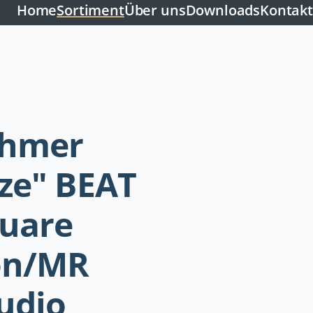
Home
Sortiment
Über uns
Downloads
Kontakt
ehmer
ze" BEAT
quare
on/MR
udio