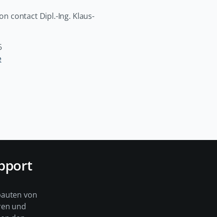
on contact Dipl.-Ing. Klaus-
6
e
pport
bauten von
ren und