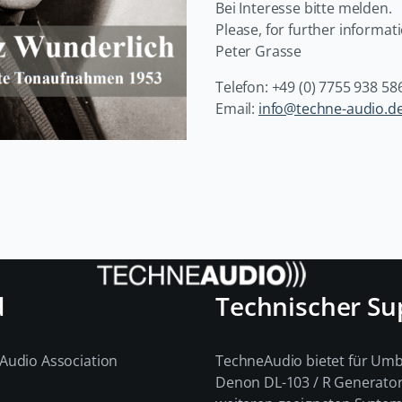
Bei Interesse bitte melden.
Please, for further informati
Peter Grasse
Telefon: +49 (0) 7755 938 58
Email:
info@techne-audio.d
d
Technischer Su
Audio Association
TechneAudio bietet für Um
Denon DL-103 / R Generato