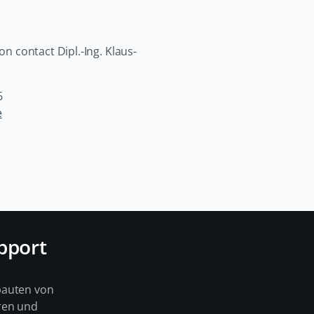
on contact Dipl.-Ing. Klaus-
6
e
pport
bauten von
ren und