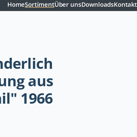
Home
Sortiment
Über uns
Downloads
Kontakt
nderlich
ung aus
il" 1966