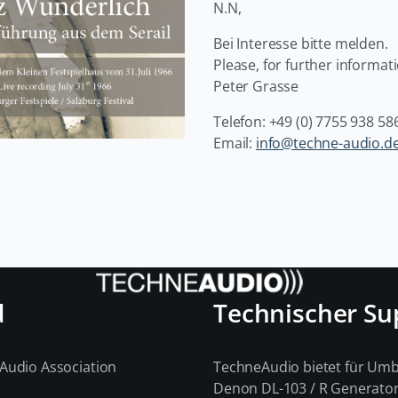
N.N,
Bei Interesse bitte melden.
Please, for further informati
Peter Grasse
Telefon: +49 (0) 7755 938 58
Email:
info@techne-audio.d
d
Technischer Su
Audio Association
TechneAudio bietet für Um
Denon DL-103 / R Generato