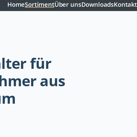
Home
Sortiment
Über uns
Downloads
Kontakt
lter für
hmer aus
um